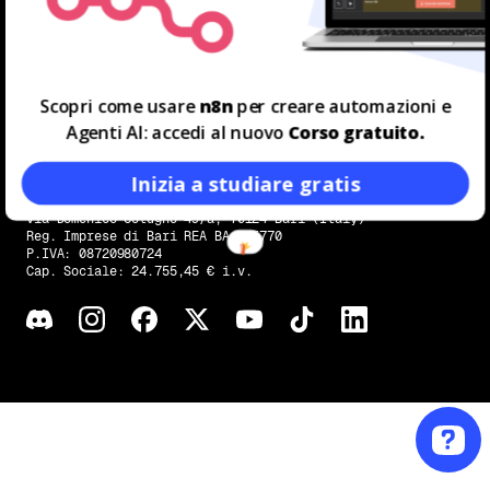
PRIVACY
Scopri come usare
n8n
per creare automazioni e
Agenti AI: accedi al nuovo
Corso gratuito.
Inizia a studiare gratis
Data Masters S.R.L.
Via Domenico Cotugno 49/a, 70124 Bari (Italy)
Reg. Imprese di Bari REA BA-645770
P.IVA: 08720980724
Cap. Sociale: 24.755,45 € i.v.
Trovaci su