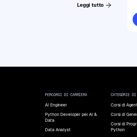
Generative
Leggi tutto
AI
Corsi
di
Data
Analysis
Corsi
di
Data
Science
Corsi
di
Machine
Learning
PERCORSI DI CARRIERA
CATEGORIE DI
Corsi
AI Engineer
Corsi di Agent
di
Programmazione
Python Developer per AI &
Corsi di Gene
in
Data
Corsi di Pro
Python
Data Analyst
Python