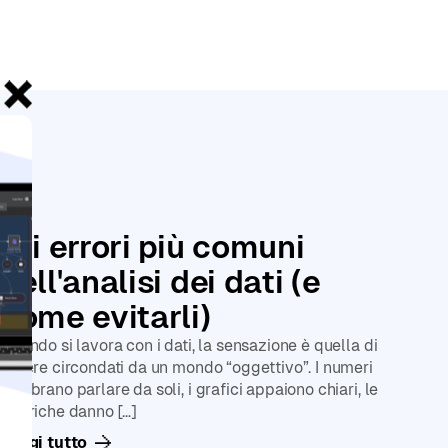
Le
Gli errori più comuni
nell'analisi dei dati (e
come evitarli)
Quando si lavora con i dati, la sensazione è quella di
essere circondati da un mondo “oggettivo”. I numeri
sembrano parlare da soli, i grafici appaiono chiari, le
metriche danno […]
Leggi tutto