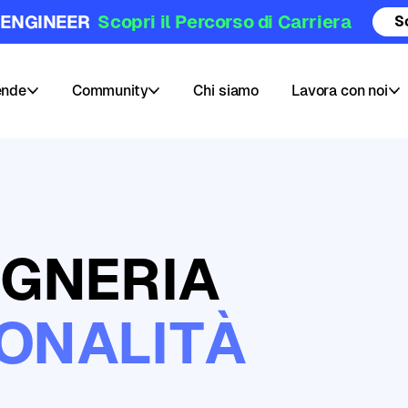
 ENGINEER
Scopri il Percorso di Carriera
S
ende
Community
Chi siamo
Lavora con noi
Community
Posizioni
Hub
aperte
Blog
Pubblica
EGNERIA
e
il
Challenges
tuo
corso
Webinars
ONALITÀ
AI
e
Data
Skill