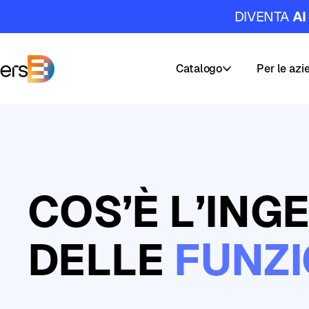
DIVENTA
AI
Catalogo
Per le azi
DataMasters
Corsi
I
nostri
Percorsi
servizi
di
COS’È L’ING
Carriera
Formazion
AI
&
Academy
DELLE
FUNZI
Data
Masters
Builder