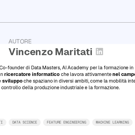
Report
2025
PugliaHack:
l'Hackathon
Tech
di
AUTORE
Puglia
:
Vincenzo Maritati
Apri profil
Co-founder di Data Masters, AI Academy per la formazione in I
un
ricercatore informatico
che lavora attivamente
nel campo
e sviluppo
che spaziano in diversi ambiti, come la mobilità int
il controllo della produzione industriale e la formazione.
TI
DATA SCIENCE
FEATURE ENGINEERING
MACHINE LEARNING