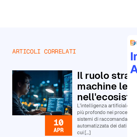
personalizzati
ARTICOLI CORRELATI
Principiante
Intermedio
Leggi tutto
Il ruolo stra
Avanzato
machine lear
CATEGORIE
nell'ecosist
Corsi
di
L’intelligenza artificiale 
Agenti
più profondo nei processi az
AI
sistemi di raccomandazione 
10
automatizzata dei dati sta
Corsi
APR
cui […]
di