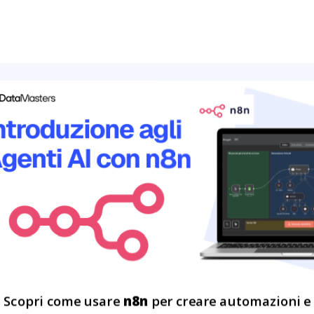
Leggi tutto
tegico del
ning engineer
ema aziendale
sta entrando in modo sempre
iendali. Modelli predittivi,
e algoritmi di analisi
23
nno trasformando il modo in
FEB
Scopri come usare
n8n
per creare automazioni e