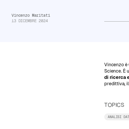
Non
Vincenzo Maritati
sai
13 DICEMBRE 2024
da
dove
partire?
Compila
il
Vincenzo è 
Read more
Science. È 
test
di ricerca 
di
predittiva, 
orientamento
e
TOPICS
ricevi
ANALISI DA
consigli