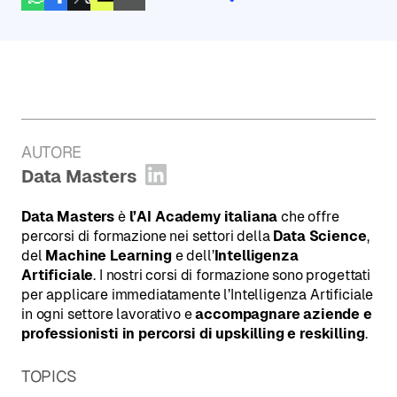
AUTORE
:
Data Masters
Apri profilo LinkedIn
Data Masters
è
l’AI Academy italiana
che offre
percorsi di formazione nei settori della
Data Science
,
del
Machine Learning
e dell’
Intelligenza
Artificiale
. I nostri corsi di formazione sono progettati
per applicare immediatamente l’Intelligenza Artificiale
in ogni settore lavorativo e
accompagnare aziende e
professionisti in percorsi di upskilling e reskilling
.
TOPICS