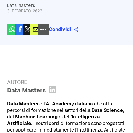
Data Masters
3 FEBBRAIO 2023
Condividi
AUTORE
:
Data Masters
Apri profilo LinkedIn
Data Masters
è
l’AI Academy italiana
che offre
percorsi di formazione nei settori della
Data Science
,
del
Machine Learning
e dell’
Intelligenza
Artificiale
. I nostri corsi di formazione sono progettati
per applicare immediatamente l’Intelligenza Artificiale