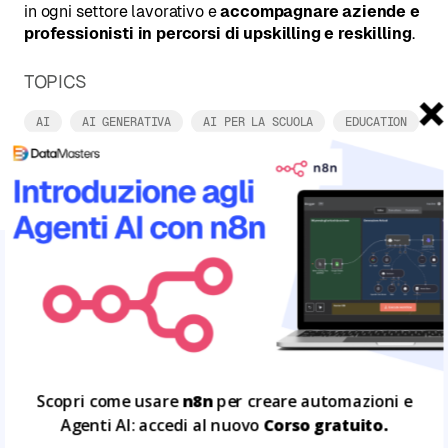
in ogni settore lavorativo e
accompagnare aziende e
professionisti in percorsi di upskilling e reskilling
.
TOPICS
AI
AI GENERATIVA
AI PER LA SCUOLA
EDUCATION
OPENAI
ARTICOLI CORRELATI
Leggi tutto
13
LUG
Scopri come usare
n8n
per creare automazioni e
Agenti AI: accedi al nuovo
Corso gratuito.