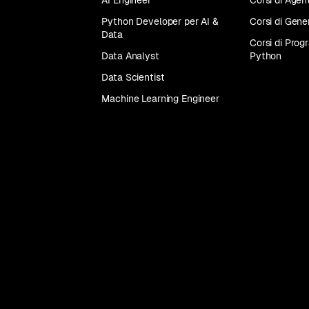
AI Engineer
Corsi di Agent
Python Developer per AI &
Corsi di Gene
Tutti
Data
i
Corsi di Pro
corsi
Data Analyst
Python
Data Scientist
Machine Learning Engineer