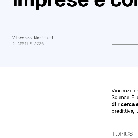
Non
sai
da
dove
Vincenzo Maritati
2 APRILE 2026
partire?
Compila
il
Read more
test
di
Vincenzo è 
Science. È 
orientamento
di ricerca 
e
predittiva, 
ricevi
consigli
TOPICS