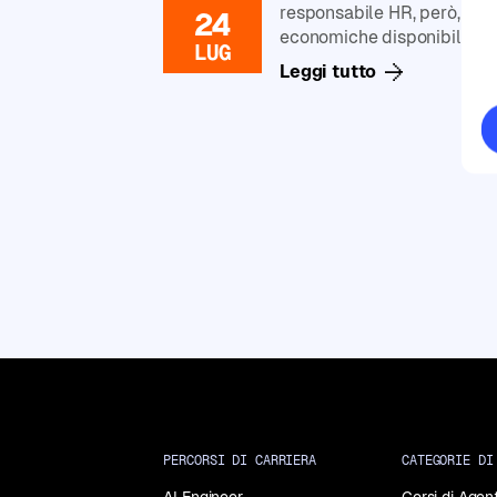
Generative
responsabile HR, però, indi
24
AI
economiche disponibili non
LUG
Corsi
Leggi tutto
di
Data
Analysis
Corsi
di
Data
Science
Corsi
di
Machine
Learning
Corsi
di
Programmazione
in
Python
PERCORSI DI CARRIERA
CATEGORIE DI