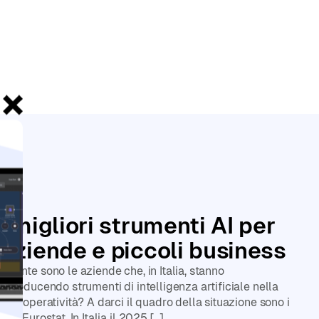
Le
I migliori strumenti AI per
aziende e piccoli business
Quante sono le aziende che, in Italia, stanno
introducendo strumenti di intelligenza artificiale nella
loro operatività? A darci il quadro della situazione sono i
dati Eurostat. In Italia il 2025 […]