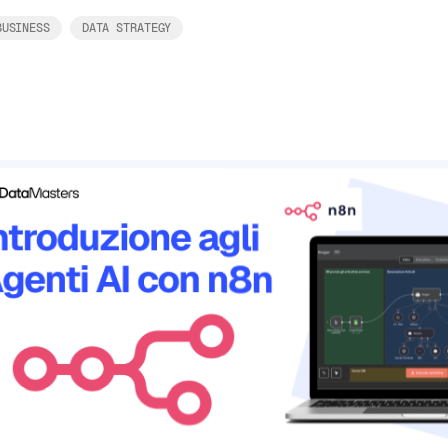
BUSINESS
DATA STRATEGY
Leggi tutto
corsi
i formazione
ziende
’intelligenza artificiale è
po di molte imprese. Per un