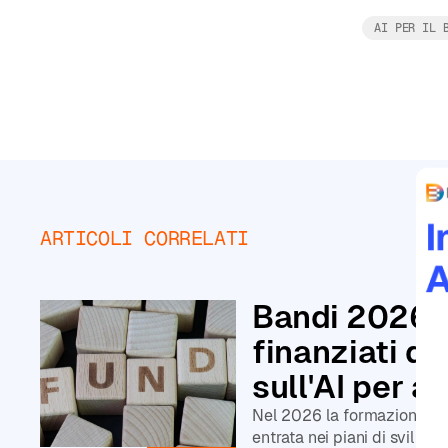
personalizzati
AI PER IL 
Principiante
Intermedio
ARTICOLI CORRELATI
Avanzato
CATEGORIE
Leggi tutto
Bandi 2026: 
Corsi
di
finanziati d
Agenti
sull'AI per a
AI
Corsi
Nel 2026 la formazione sull
di
entrata nei piani di svilup