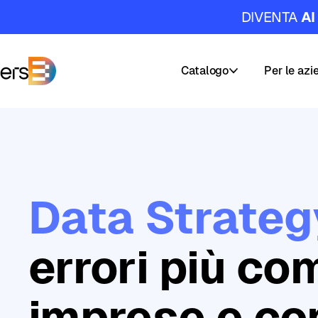
DIVENTA
AI
Catalogo
Per le azi
DataMasters
Corsi
I
nostri
Percorsi
servizi
di
Data Strateg
Carriera
Formazion
AI
&
Academy
errori più co
Data
Masters
imprese e co
Builder