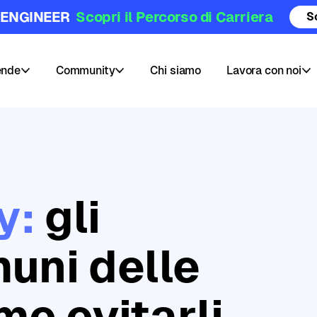
 ENGINEER
Scopri il Percorso di Carriera
S
ende
Community
Chi siamo
Lavora con noi
Community
Posizioni
Hub
aperte
Blog
Pubblica
y:
gli
e
il
Challenges
tuo
corso
Webinars
muni delle
AI
e
Data
me evitarli
Skill