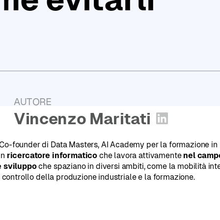
Report
2025
PugliaHack:
l'Hackathon
Tech
di
Puglia
AUTORE
:
Vincenzo Maritati
Apri profil
Co-founder di Data Masters, AI Academy per la formazione in I
un
ricercatore informatico
che lavora attivamente
nel campo
e sviluppo
che spaziano in diversi ambiti, come la mobilità int
il controllo della produzione industriale e la formazione.