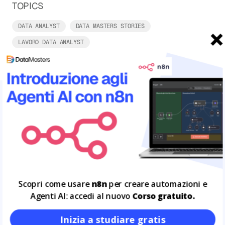
TOPICS
DATA ANALYST
DATA MASTERS STORIES
LAVORO DATA ANALYST
ARTICOLI CORRELATI
Leggi tutto
14
LUG
Scopri come usare
n8n
per creare automazioni e
Agenti AI: accedi al nuovo
Corso gratuito.
Inizia a studiare gratis