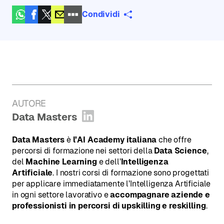
Condividi
AUTORE
:
Data Masters
Apri profilo LinkedIn
Data Masters
è
l’AI Academy italiana
che offre
percorsi di formazione nei settori della
Data Science
,
del
Machine Learning
e dell’
Intelligenza
Artificiale
. I nostri corsi di formazione sono progettati
per applicare immediatamente l’Intelligenza Artificiale
in ogni settore lavorativo e
accompagnare aziende e
professionisti in percorsi di upskilling e reskilling
.