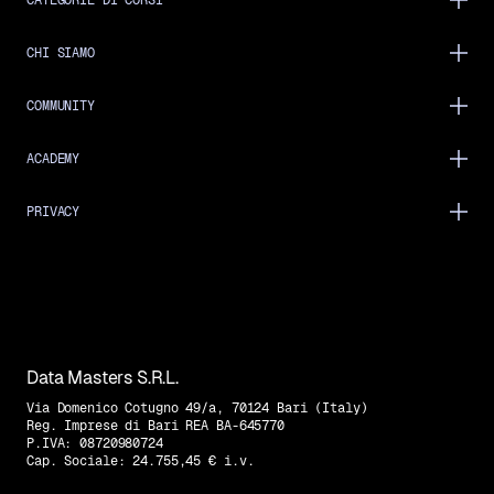
CATEGORIE DI CORSI
CHI SIAMO
COMMUNITY
ACADEMY
PRIVACY
Data Masters S.R.L.
Via Domenico Cotugno 49/a, 70124 Bari (Italy)
Reg. Imprese di Bari REA BA-645770
P.IVA: 08720980724
Cap. Sociale: 24.755,45 € i.v.
Trovaci su