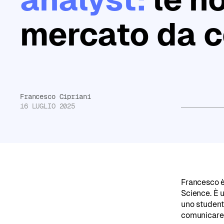
Non
mercato da 
sai
da
dove
partire?
Compila
Francesco Cipriani
16 LUGLIO 2025
il
Read more
test
di
orientamento
e
Francesco è
Science. È 
ricevi
uno student
consigli
comunicare 