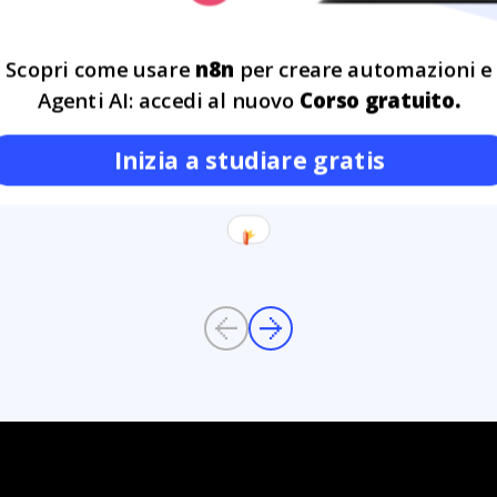
 la rubrica che racconta le
Scopri come usare
n8n
per creare automazioni e
ti, il loro percorso di
a formazione può diventare un
17
Agenti AI: accedi al nuovo
Corso gratuito.
GIU
Inizia a studiare gratis
Previous
Next