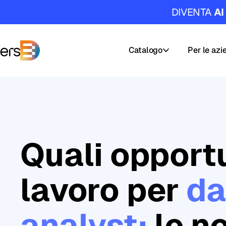
DIVENTA
AI
Catalogo
Per le azi
DataMasters
Corsi
I
nostri
Percorsi
servizi
di
Quali opportu
Carriera
Formazion
AI
&
Academy
lavoro per
da
Data
Masters
analyst:
le no
Builder