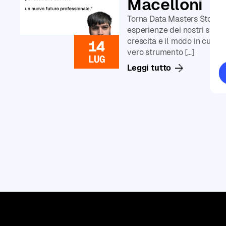
Macelloni
Generative
AI
Torna Data Masters Stories,
Corsi
esperienze dei nostri studen
di
crescita e il modo in cui l
14
Data
vero strumento […]
LUG
Analysis
Leggi tutto
Corsi
di
Data
Science
Corsi
di
Machine
Learning
Corsi
di
Programmazione
in
Python