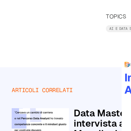
personalizzati
TOPICS
AI E DATA 
Principiante
Intermedio
Avanzato
CATEGORIE
ARTICOLI CORRELATI
Corsi
di
Agenti
Leggi tutto
Data Masters
AI
intervista a
Corsi
di