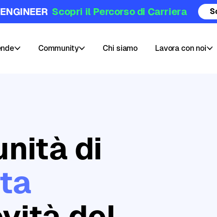
 ENGINEER
Scopri il Percorso di Carriera
S
ende
Community
Chi siamo
Lavora con noi
Community
Posizioni
Hub
aperte
Blog
Pubblica
nità di
e
il
Challenges
tuo
corso
Webinars
ta
AI
e
Data
vità del
Skill