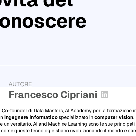
Report
2025
conoscere
PugliaHack:
l'Hackathon
Tech
di
Puglia
AUTORE
:
Francesco Cipriani
Apri profi
 Co-founder di Data Masters, AI Academy per la formazione in 
un
Ingegnere Informatico
specializzato in
computer vision
.
e universitario. AI and Machine Learning sono le sue principal
come queste tecnologie stiano rivoluzionando il mondo e camb