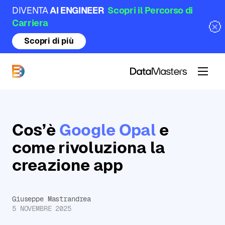
DIVENTA
AI ENGINEER
Scopri il Percorso di
Carriera
Scopri di più
DataMasters
Cos’è
Google Opal
e
come rivoluziona la
creazione app
Giuseppe Mastrandrea
5 NOVEMBRE 2025