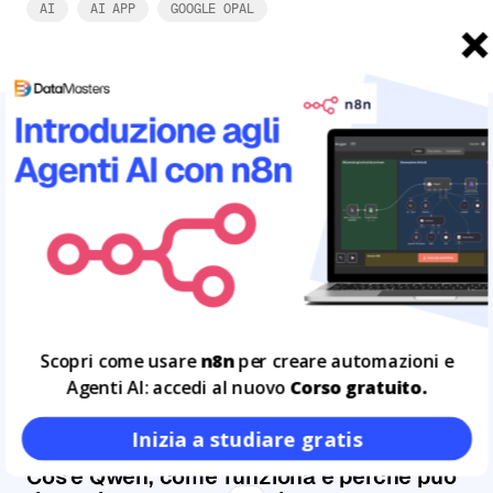
AI
AI APP
GOOGLE OPAL
ARTICOLI CORRELATI
Leggi tutto
12
LUG
Scopri come usare
n8n
per creare automazioni e
Agenti AI: accedi al nuovo
Corso gratuito.
Inizia a studiare gratis
Cos'è Qwen, come funziona e perché può