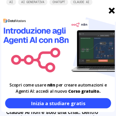
AI
AI GENERATIVA
CHATGPT
CLAUDE AI
ARTICOLI CORRELATI
Leggi tutto
16
LUG
Scopri come usare
n8n
per creare automazioni e
Agenti AI: accedi al nuovo
Corso gratuito.
Inizia a studiare gratis
Claude AI non è solo una chat: dentro