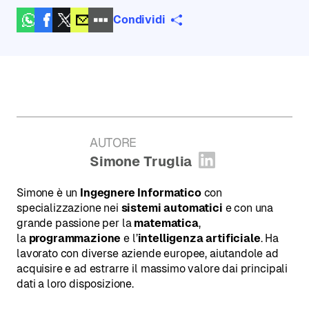
Condividi
AUTORE
:
Simone Truglia
Apri profilo L
Simone è un
Ingegnere Informatico
con
specializzazione nei
sistemi automatici
e con una
grande passione per la
matematica
,
la
programmazione
e l’
intelligenza artificiale
. Ha
lavorato con diverse aziende europee, aiutandole ad
acquisire e ad estrarre il massimo valore dai principali
dati a loro disposizione.