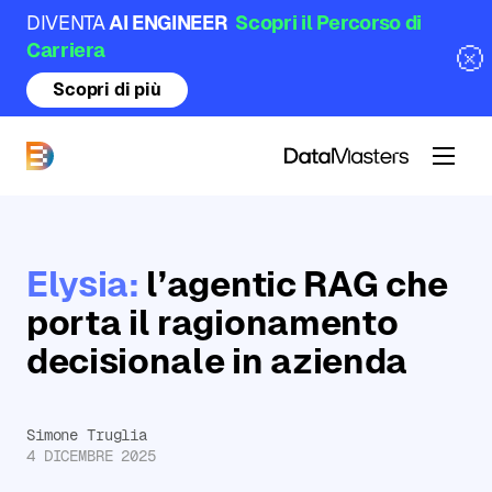
DIVENTA
AI ENGINEER
Scopri il Percorso di
Carriera
Scopri di più
DataMasters
Elysia:
l’agentic RAG che
porta il ragionamento
decisionale in azienda
Simone Truglia
4 DICEMBRE 2025