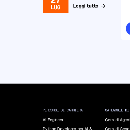
Generative
Leggi tutto
LUG
AI
Corsi
di
Data
Analysis
Corsi
di
Data
Science
Corsi
di
Machine
Learning
Corsi
di
Programmazione
PERCORSI DI CARRIERA
CATEGORIE DI
in
Python
AI Engineer
Corsi di Agent
Python Developer per AI &
Corsi di Gene