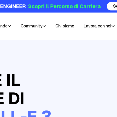
 ENGINEER
Scopri il Percorso di Carriera
S
ende
Community
Chi siamo
Lavora con noi
Community
Posizioni
Hub
aperte
Blog
Pubblica
 IL
e
il
Challenges
tuo
corso
Webinars
 DI
AI
e
Data
LL-E 3
Skill