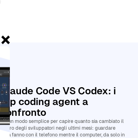
Le
Claude Code VS Codex: i
top coding agent a
confronto
C’è un modo semplice per capire quanto sia cambiato il
lavoro degli sviluppatori negli ultimi mesi: guardare
cosa fanno con il telefono mentre il computer, da solo in