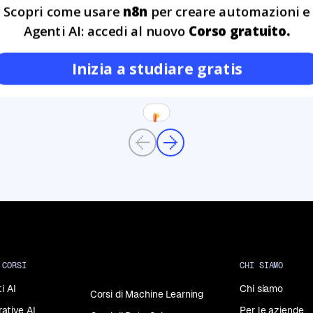
Scopri come usare
n8n
per creare automazioni e
LUG
Agenti AI: accedi al nuovo
Corso gratuito.
Inizia a studiare gratis
Previous
Next
 CORSI
CHI SIAMO
i AI
Chi siamo
Corsi di Machine Learning
rative AI
Per le aziende