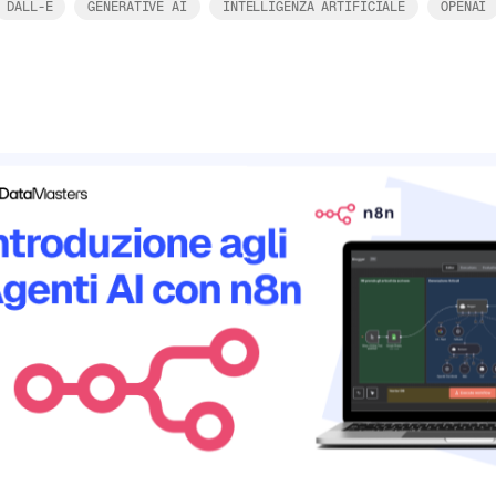
DALL-E
GENERATIVE AI
INTELLIGENZA ARTIFICIALE
OPENAI
Leggi tutto
ni Omni:
rlo
te da zero
on cui Google ha deciso di
n cui si crea un video con
un unico sistema che legge […]
22