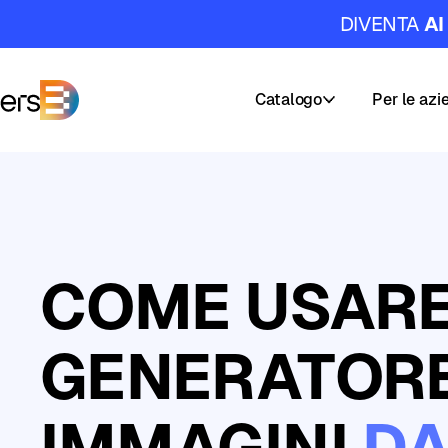
DIVENTA
AI
Catalogo
Per le azi
DataMasters
Corsi
I
nostri
Percorsi
servizi
di
COME USARE
Carriera
Formazion
AI
&
Academy
GENERATORE
Data
Masters
IMMAGINI
DA
Builder