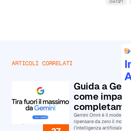
personalizzati
CHATGPT
Principiante
Intermedio
ARTICOLI CORRELATI
Avanzato
Leggi tutto
CATEGORIE
Guida a Gemi
come impara
Corsi
di
completamen
Agenti
AI
Gemini Omni è il modello c
Corsi
ripensare da zero il modo i
di
l’intelligenza artificiale, 
27