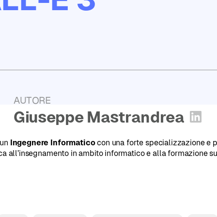
Report
2025
PugliaHack:
l'Hackathon
Tech
di
Puglia
AUTORE
:
Giuseppe Mastrandrea
Apri 
 un
Ingegnere Informatico
con una forte specializzazione e 
ica all’insegnamento in ambito informatico e alla formazione s