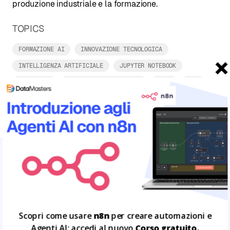
produzione industriale e la formazione.
TOPICS
FORMAZIONE AI
INNOVAZIONE TECNOLOGICA
INTELLIGENZA ARTIFICIALE
JUPYTER NOTEBOOK
LANGCHAIN
LARGE LANGUAGE MODELS
LIVE
LLM
VECTOR SEARCH
ARTICOLI CORRELATI
Leggi tutto
24
LUG
Scopri come usare
n8n
per creare automazioni e
Agenti AI: accedi al nuovo
Corso gratuito.