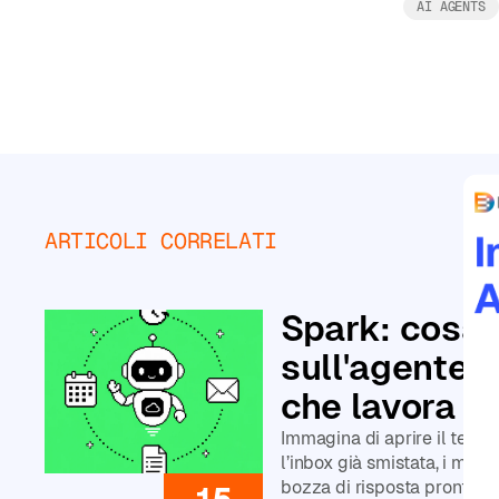
personalizzati
AI AGENTS
Principiante
Intermedio
ARTICOLI CORRELATI
Avanzato
Leggi tutto
CATEGORIE
Spark: cosa
sull'agente A
Corsi
di
che lavora 2
Agenti
AI
Immagina di aprire il telef
Corsi
l’inbox già smistata, i mess
di
bozza di risposta pronta per
15