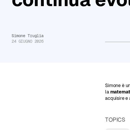
Non
sai
da
dove
Simone Truglia
24 GIUGNO 2026
partire?
Compila
il
Read more
test
di
Simone è u
la
matemat
orientamento
acquisire e 
e
ricevi
TOPICS
consigli