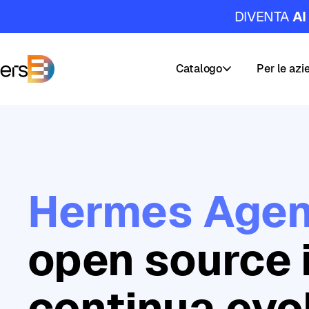
DIVENTA
AI
Catalogo
Per le azi
DataMasters
Corsi
I
nostri
Percorsi
servizi
di
Hermes Agen
Carriera
Formazion
AI
&
Academy
open source 
Data
Masters
continua evo
Builder