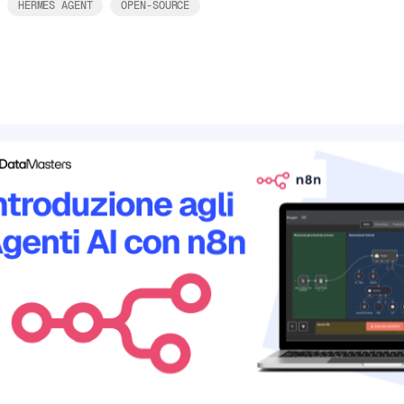
HERMES AGENT
OPEN-SOURCE
Leggi tutto
 sappiamo
I di Google
4/7
ono lunedì mattina e trovare
aggi urgenti segnalati, una
 le richieste ricorrenti. Non
30