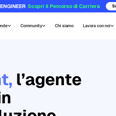
 ENGINEER
Scopri il Percorso di Carriera
S
ende
Community
Chi siamo
Lavora con noi
Community
Posizioni
Hub
aperte
Blog
Pubblica
t,
l’agente
e
il
Challenges
tuo
corso
Webinars
in
AI
e
Data
luzione
Skill