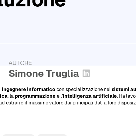
Report
2025
PugliaHack:
l'Hackathon
Tech
di
Puglia
AUTORE
:
Simone Truglia
Apri profilo Li
n
Ingegnere Informatico
con specializzazione nei
sistemi a
ica
, la
programmazione
e l’
intelligenza artificiale
. Ha lav
ad estrarre il massimo valore dai principali dati a loro disposiz