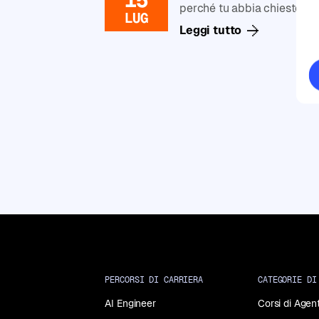
Generative
perché tu abbia chiesto […]
LUG
AI
Leggi tutto
Corsi
di
Data
Analysis
Corsi
di
Data
Science
Corsi
di
Machine
Learning
Corsi
di
Programmazione
in
PERCORSI DI CARRIERA
CATEGORIE DI
Python
AI Engineer
Corsi di Agent