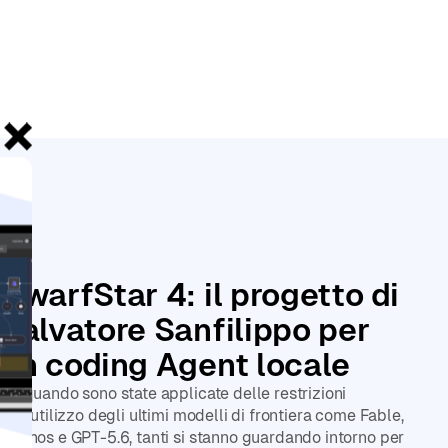
Le
DwarfStar 4: il progetto di
Salvatore Sanfilippo per
un coding Agent locale
Da quando sono state applicate delle restrizioni
nell’utilizzo degli ultimi modelli di frontiera come Fable,
Mythos e GPT-5.6, tanti si stanno guardando intorno per