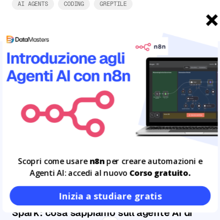
AI AGENTS
CODING
GREPTILE
ARTICOLI CORRELATI
Leggi tutto
15
LUG
Scopri come usare
n8n
per creare automazioni e
Agenti AI: accedi al nuovo
Corso gratuito.
Inizia a studiare gratis
Spark: cosa sappiamo sull'agente AI di