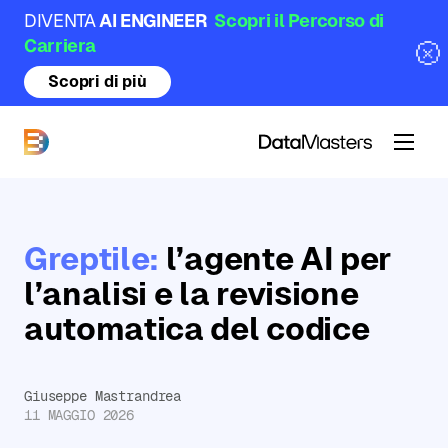
DIVENTA
AI ENGINEER
Scopri il Percorso di
Carriera
Scopri di più
DataMasters
Greptile:
l’agente AI per
l’analisi e la revisione
automatica del codice
Giuseppe Mastrandrea
11 MAGGIO 2026