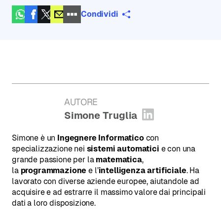
Condividi
AUTORE
:
Simone Truglia
Apri profilo L
Simone è un
Ingegnere Informatico
con
specializzazione nei
sistemi automatici
e con una
grande passione per la
matematica
,
la
programmazione
e l’
intelligenza artificiale
. Ha
lavorato con diverse aziende europee, aiutandole ad
acquisire e ad estrarre il massimo valore dai principali
dati a loro disposizione.