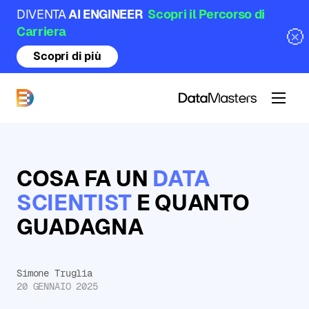
DIVENTA
AI ENGINEER
Scopri il Percorso di
Carriera
Scopri di più
DataMasters
COSA FA UN
DATA
SCIENTIST
E QUANTO
GUADAGNA
Simone Truglia
20 GENNAIO 2025