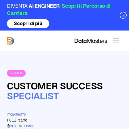
DIVENTA
AI ENGINEER
Scopri il Percorso di
Carriera
Scopri di più
DataMasters
JUNIOR
CUSTOMER SUCCESS
SPECIALIST
CONTRATTO
:
Full time
SEDE DI LAVORO