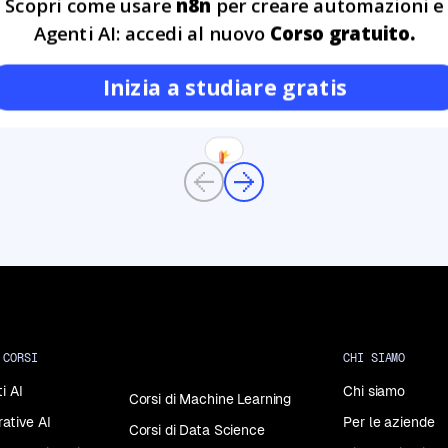
Scopri come usare
n8n
per creare automazioni e
po’ magico e allo stesso
GEN
i anni ci siamo abituati a
Agenti AI: accedi al nuovo
Corso gratuito.
o […]
Inizia a studiare gratis
Previous
Next
 CORSI
CHI SIAMO
i AI
Chi siamo
Corsi di Machine Learning
rative AI
Per le aziende
Corsi di Data Science