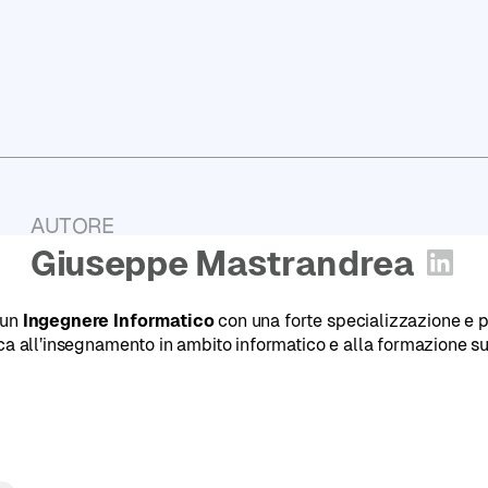
Report
2025
PugliaHack:
l'Hackathon
Tech
di
Puglia
AUTORE
:
Giuseppe Mastrandrea
Apri 
 un
Ingegnere Informatico
con una forte specializzazione e 
ica all’insegnamento in ambito informatico e alla formazione s