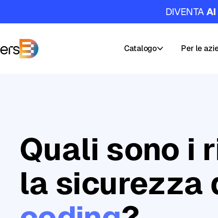
DIVENTA
AI
Catalogo
Per le azi
DataMasters
Corsi
I
nostri
Percorsi
servizi
di
Quali sono i r
Carriera
Formazion
AI
&
Academy
la sicurezza
Data
Masters
coding
?
Builder