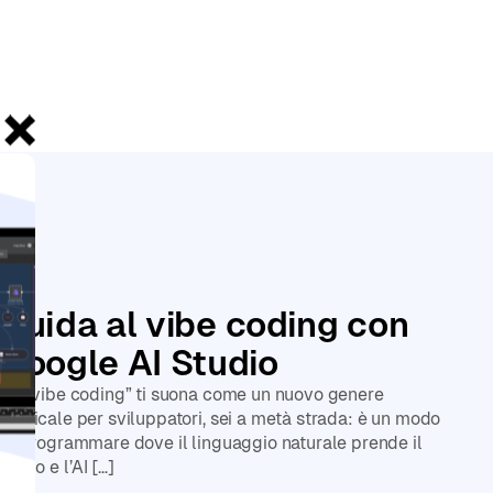
Le
Guida al vibe coding con
Google AI Studio
Se “vibe coding” ti suona come un nuovo genere
musicale per sviluppatori, sei a metà strada: è un modo
di programmare dove il linguaggio naturale prende il
palco e l’AI […]