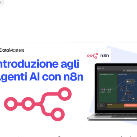
G
Leggi tutto
con Lovable:
p senza
ce è già
enza saper programmare” ha
26