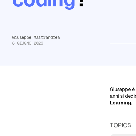
Non
sai
da
dove
Giuseppe Mastrandrea
8 GIUGNO 2026
partire?
Compila
il
Read more
test
di
Giuseppe è
anni si ded
orientamento
Learning.
e
ricevi
TOPICS
consigli