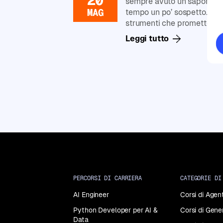
sempre avuto un sapore un 
Generative
MAG
AI
tempo un po’ sospetto. Negl
strumenti che promettevan
Corsi
Leggi tutto
di
Data
Analysis
Corsi
di
Data
Science
Corsi
di
Machine
Learning
Corsi
di
PERCORSI DI CARRIERA
CATEGORIE DI
Programmazione
in
AI Engineer
Corsi di Agent
Python
Python Developer per AI &
Corsi di Gene
Data