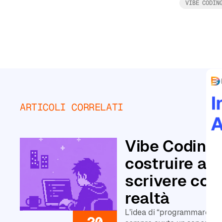
personalizzati
VIBE CODIN
Principiante
Intermedio
ARTICOLI CORRELATI
Avanzato
Leggi tutto
CATEGORIE
Vibe Coding 
costruire ap
Corsi
di
scrivere codi
Agenti
AI
realtà
Corsi
L’idea di “programmare s
di
20