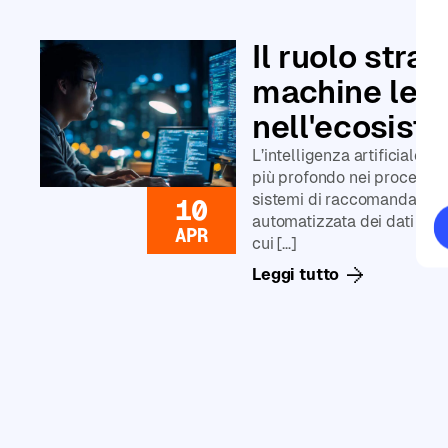
Generative
AI
Leggi tutto
Il ruolo stra
Corsi
di
machine lear
Data
Analysis
nell'ecosist
Corsi
L’intelligenza artificiale 
di
più profondo nei processi az
Data
sistemi di raccomandazione 
10
Science
automatizzata dei dati sta
APR
Corsi
cui […]
di
Leggi tutto
Machine
Learning
Corsi
di
Programmazione
in
Python