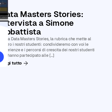
Le
Data Masters Stories:
intervista a Simone
Abbattista
Torna Data Masters Stories, la rubrica che mette al
centro i nostri studenti: condivideremo con voi le
esperienze e i percorsi di crescita dei nostri studenti
che hanno partecipato alle […]
Leggi tutto