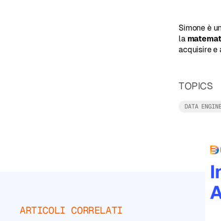
personalizzati
Simone è u
la
matemat
acquisire e 
Principiante
TOPICS
Intermedio
DATA ENGIN
Avanzato
CATEGORIE
Corsi
di
Agenti
AI
Corsi
ARTICOLI CORRELATI
di