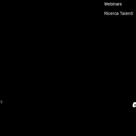
Webinars
Ricerca Talenti
y)
T