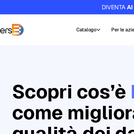
DIVENTA
AI
Catalogo
Per le azi
DataMasters
Corsi
I
nostri
Percorsi
servizi
di
Scopri cos’è
Carriera
Formazion
AI
&
Academy
come miglior
Data
Masters
qualità dei da
Builder