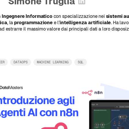
Simone Truglia
Apri profilo Li
n
Ingegnere Informatico
con specializzazione nei
sistemi a
ica
, la
programmazione
e l’
intelligenza artificiale
. Ha lav
ad estrarre il massimo valore dai principali dati a loro disposiz
EER
DATAOPS
MACHINE LEARNING
SQL