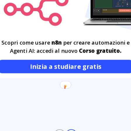
Leggi tutto
tegico del
ning engineer
ema aziendale
Scopri come usare
n8n
per creare automazioni e
sta entrando in modo sempre
Agenti AI: accedi al nuovo
Corso gratuito.
iendali. Modelli predittivi,
e algoritmi di analisi
28
nno trasformando il modo in
Inizia a studiare gratis
OTT