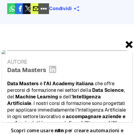
Condividi
AUTORE
:
Data Masters
Apri profilo LinkedIn
Data Masters
è
l’AI Academy italiana
che offre
percorsi di formazione nei settori della
Data Science
,
del
Machine Learning
e dell’
Intelligenza
Artificiale
. I nostri corsi di formazione sono progettati
per applicare immediatamente l’Intelligenza Artificiale
in ogni settore lavorativo e
accompagnare aziende e
professionisti in percorsi di upskilling e reskilling
.
Scopri come usare
n8n
per creare automazioni e