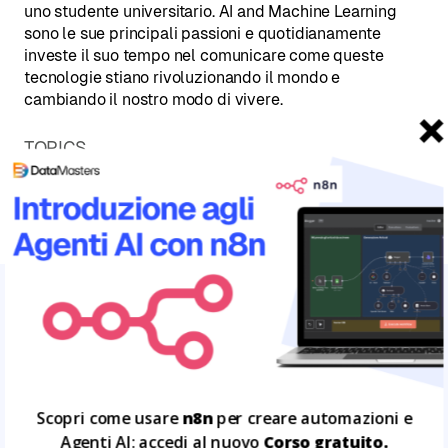
uno studente universitario. AI and Machine Learning
sono le sue principali passioni e quotidianamente
investe il suo tempo nel comunicare come queste
tecnologie stiano rivoluzionando il mondo e
cambiando il nostro modo di vivere.
TOPICS
DATA MASTERS BRAIN
RECRUITING
SKILL AI
ARTICOLI CORRELATI
Leggi tutto
13
MAG
Scopri come usare
n8n
per creare automazioni e
Agenti AI: accedi al nuovo
Corso gratuito.