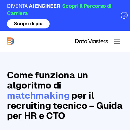
DIVENTA
AI ENGINEER
Scopri il Percorso di
Carriera
Scopri di più
DataMasters
Come funziona un
algoritmo di
matchmaking
per il
recruiting tecnico – Guida
per HR e CTO