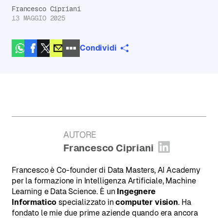
Francesco Cipriani
13 MAGGIO 2025
Condividi
AUTORE
:
Francesco Cipriani
Apri profi
Francesco è Co-founder di Data Masters, AI Academy
per la formazione in Intelligenza Artificiale, Machine
Learning e Data Science. È un
Ingegnere
Informatico
specializzato in
computer vision
. Ha
fondato le mie due prime aziende quando era ancora